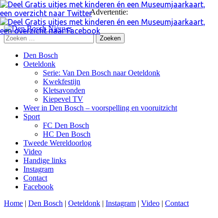
Advertentie:
Zoeken
naar:
Skip
Den Bosch
to
Oeteldonk
content
Serie: Van Den Bosch naar Oeteldonk
Kwekfestijn
Kletsavonden
Kiepevel TV
Weer in Den Bosch – voorspelling en vooruitzicht
Sport
FC Den Bosch
HC Den Bosch
Tweede Wereldoorlog
Video
Handige links
Instagram
Contact
Facebook
Home
|
Den Bosch
|
Oeteldonk
|
Instagram
|
Video
|
Contact