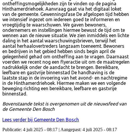
ontheffingsmogelijkheden zijn te vinden op de pagina
Hinthamerdriehoek. Aanvraag gaat via het digitaal loket
van de gemeente. Gewenningsfase De afgelopen tijd hebben
we intensief ingezet om iedereen goed te informeren en
vroegtijdig te waarschuwen. We gaven bewoners,
ondernemers en instellingen hiermee bewust de tijd om te
wennen aan de nieuwe situatie. We zien inmiddels een lichte
daling in het aantal waarschuwingsbrieven, terwijl het
aantal herhaalovertreders langzaam toeneemt. Bewoners
en bedrijven in het gebied hebben sinds begin april de
gelegenheid gehad om ontheffing aan te vragen. Daarnaast
voerden we recent nog een flyeractie uit om de maatregelen
nadrukkelijk onder de aandacht te brengen. Bereikbare,
leefbare en gastvrije binnenstad De handhaving is de
laatste stap in de invoering van het avond- en nachtregime
in de Hinthamerdriehoek. Hiermee maken we een volgende
beweging richting een bereikbare, leefbare en gastvrije
binnenstad.
Bovenstaande tekst is overgenomen uit de nieuwsfeed van
de Gemeente Den Bosch
Lees verder bij Gemeente Den Bosch
Publicatie: 4 juli 2025 - 08:17
| Aangepast: 4 juli 2025 - 08:17