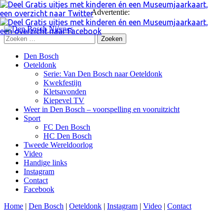
Advertentie:
Zoeken
naar:
Skip
Den Bosch
to
Oeteldonk
content
Serie: Van Den Bosch naar Oeteldonk
Kwekfestijn
Kletsavonden
Kiepevel TV
Weer in Den Bosch – voorspelling en vooruitzicht
Sport
FC Den Bosch
HC Den Bosch
Tweede Wereldoorlog
Video
Handige links
Instagram
Contact
Facebook
Home
|
Den Bosch
|
Oeteldonk
|
Instagram
|
Video
|
Contact