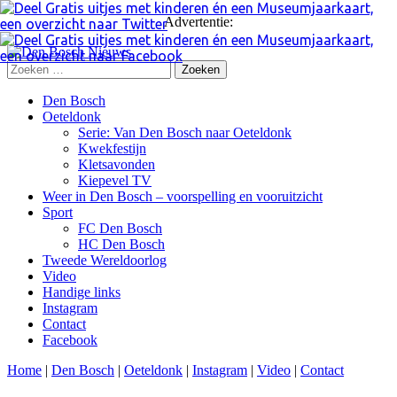
Advertentie:
Zoeken
naar:
Skip
Den Bosch
to
Oeteldonk
content
Serie: Van Den Bosch naar Oeteldonk
Kwekfestijn
Kletsavonden
Kiepevel TV
Weer in Den Bosch – voorspelling en vooruitzicht
Sport
FC Den Bosch
HC Den Bosch
Tweede Wereldoorlog
Video
Handige links
Instagram
Contact
Facebook
Home
|
Den Bosch
|
Oeteldonk
|
Instagram
|
Video
|
Contact