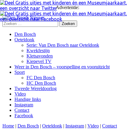
Advertentie:
Zoeken
naar:
Skip
Den Bosch
to
Oeteldonk
content
Serie: Van Den Bosch naar Oeteldonk
Kwekfestijn
Kletsavonden
Kiepevel TV
Weer in Den Bosch – voorspelling en vooruitzicht
Sport
FC Den Bosch
HC Den Bosch
Tweede Wereldoorlog
Video
Handige links
Instagram
Contact
Facebook
Home
|
Den Bosch
|
Oeteldonk
|
Instagram
|
Video
|
Contact