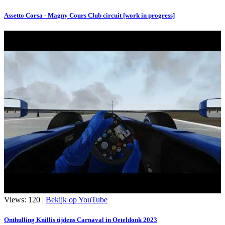
Assetto Corsa - Magny Cours Club circuit [work in progress]
Views: 120 |
Bekijk op YouTube
Onthulling Knillis tijdens Carnaval in Oeteldonk 2023