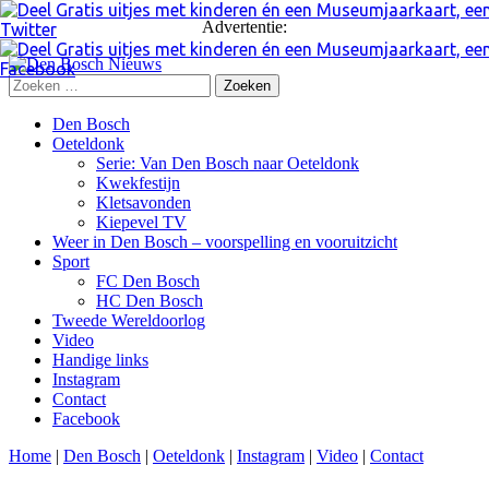
Advertentie:
Zoeken
naar:
Skip
Den Bosch
to
Oeteldonk
content
Serie: Van Den Bosch naar Oeteldonk
Kwekfestijn
Kletsavonden
Kiepevel TV
Weer in Den Bosch – voorspelling en vooruitzicht
Sport
FC Den Bosch
HC Den Bosch
Tweede Wereldoorlog
Video
Handige links
Instagram
Contact
Facebook
Home
|
Den Bosch
|
Oeteldonk
|
Instagram
|
Video
|
Contact