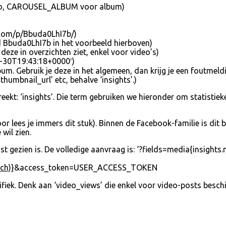
deo, CAROUSEL_ALBUM voor album)
m.com/p/Bbuda0LhI7b/)
ld Bbuda0LhI7b in het voorbeeld hierboven)
deze in overzichten ziet, enkel voor video’s)
11-30T19:43:18+0000′)
bum. Gebruik je deze in het algemeen, dan krijg je een foutmeldi
humbnail_url’ etc, behalve ‘insights’.)
reekt: ‘insights’. Die term gebruiken we hieronder om statistiek
or lees je immers dit stuk). Binnen de Facebook-familie is dit b
 wil zien.
t gezien is. De volledige aanvraag is: ‘?fields=media{insights.
ch)}
&access_token=USER_ACCESS_TOKEN
iek. Denk aan ‘video_views’ die enkel voor video-posts beschik