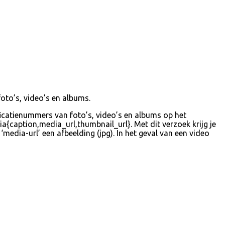
oto’s, video’s en albums.
tificatienummers van foto’s, video’s en albums op het
a{caption,media_url,thumbnail_url}. Met dit verzoek krijg je
media-url’ een afbeelding (jpg). In het geval van een video