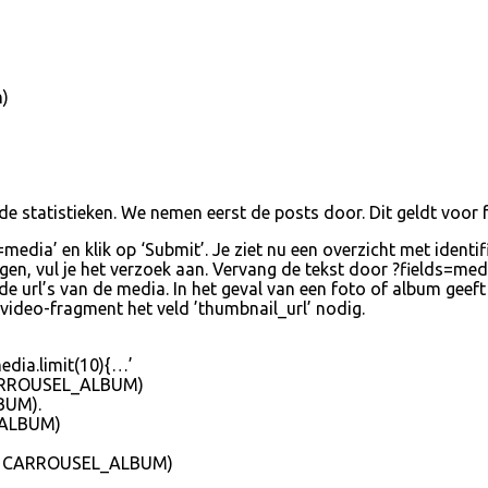
h)
e statistieken. We nemen eerst de posts door. Dit geldt voor f
s=media’ en klik op ‘Submit’. Je ziet nu een overzicht met iden
en, vul je het verzoek aan. Vervang de tekst door ?fields=medi
url’s van de media. In het geval van een foto of album geeft ‘
n video-fragment het veld ’thumbnail_url’ nodig.
media.limit(10){…’
j CARROUSEL_ALBUM)
LBUM).
_ALBUM)
bij CARROUSEL_ALBUM)