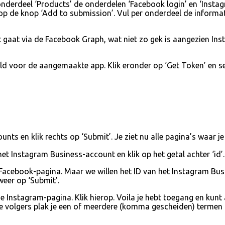
derdeel ‘Products’ de onderdelen ‘Facebook login’ en ‘Instagra
 de knop ‘Add to submission’. Vul per onderdeel de informatie 
t gaat via de Facebook Graph, wat niet zo gek is aangezien In
veld voor de aangemaakte app. Klik eronder op ‘Get Token’ en s
ts en klik rechts op ‘Submit’. Je ziet nu alle pagina’s waar je 
et Instagram Business-account en klik op het getal achter ‘id’.
e Facebook-pagina. Maar we willen het ID van het Instagram Busi
weer op ‘Submit’.
e Instagram-pagina. Klik hierop. Voila je hebt toegang en kunt 
 volgers plak je een of meerdere (komma gescheiden) termen ac