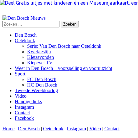
Zoeken
naar:
Skip
Den Bosch
to
Oeteldonk
content
Serie: Van Den Bosch naar Oeteldonk
Kwekfestijn
Kletsavonden
Kiepevel TV
Weer in Den Bosch – voorspelling en vooruitzicht
Sport
FC Den Bosch
HC Den Bosch
Tweede Wereldoorlog
Video
Handige links
Instagram
Contact
Facebook
Home
|
Den Bosch
|
Oeteldonk
|
Instagram
|
Video
|
Contact