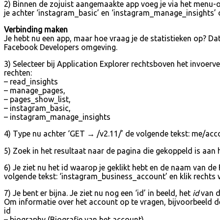
2) Binnen de zojuist aangemaakte app voeg je via het menu-on
je achter ‘instagram_basic’ en ‘instagram_manage_insights’ op
Verbinding maken
Je hebt nu een app, maar hoe vraag je de statistieken op? Da
Facebook Developers omgeving.
3) Selecteer bij Application Explorer rechtsboven het invoer
rechten:
– read_insights
– manage_pages,
– pages_show_list,
– instagram_basic,
– instagram_manage_insights
4) Type nu achter ‘GET → /v2.11/’ de volgende tekst: me/accoun
5) Zoek in het resultaat naar de pagina die gekoppeld is aan h
6) Je ziet nu het id waarop je geklikt hebt en de naam van d
volgende tekst: ‘instagram_business_account’ en klik rechts 
7) Je bent er bijna. Je ziet nu nog een ‘id’ in beeld, het
id
van d
Om informatie over het account op te vragen, bijvoorbeeld de
id
– biography (Biografie van het account)