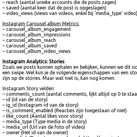
– reach (aantal unieke accounts die de posts zagen)
– saved (aantal keer dat de post is opgeslagen)
– video_views (views van videos, enkel bij ‘media_type’ video
Instagram Carousel album Metrics:
– carousel_album_engagement
– carousel_album_impressions
– carousel_album_reach
– carousel_album_saved
– carousel_album_video_views
Instagram Analytics: Stories
Zoals we posts kunnen ophalen en bekijken, kunnen we dit ook 
een swipe. Wel kun je de volgende eigenschappen van een sto
zijn op de stories. Maar wat niet is, kan nog komen.
Instagram Story velden:
– comments_count (aantal comments, lijkt altijd op 0 te staa
– id (id van de story)
– ig_id (Instagram-id van de story)
– is_comment_enabled (Reacties zijn toegestaan of niet)
– like_count (Aantal likes voor story)
– media_type (Type media in de story)
– media_url (Url van de foto of video)
– owner (Het id van de owner)