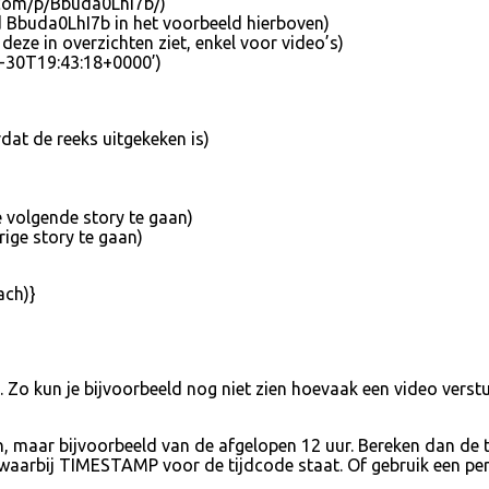
m.com/p/Bbuda0LhI7b/)
ld Bbuda0LhI7b in het voorbeeld hierboven)
deze in overzichten ziet, enkel voor video’s)
11-30T19:43:18+0000’)
dat de reeks uitgekeken is)
 volgende story te gaan)
ige story te gaan)
ach)}
I. Zo kun je bijvoorbeeld nog niet zien hoevaak een video vers
jden, maar bijvoorbeeld van de afgelopen 12 uur. Bereken dan d
aarbij TIMESTAMP voor de tijdcode staat. Of gebruik een per