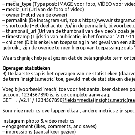
– media_type (Type post: IMAGE voor foto, VIDEO voor vi
– media_url (Url van de foto of video)
– owner (Het id van de owner)
– permalink (De instagram-url, zoals https://www.instagra
– shortcode (Het deel achter /p/ in de permalink, bijvoorbee
– thumbnail_url (Url van de thumbnail van de video’s zoals je 
– timestamp (Tijdstip van publicatie, in het formaat ‘2017-
– children (Dit is enkel van toepassing in het geval van een al
gebruikt, zijn de overige termen hierop van toepassing zoals ’t
Waarschijnlijk heb je al gezien dat de belangrijkste term ontb
Opvragen statistieken
9) De laatste stap is het opvragen van de statistieken (daarvo
de term ‘insights.metric’ toe, gevuld met de statistieken die je
Voeg bijvoorbeeld ‘reach’ toe voor het aantal keer dat een pos
account 1234567890 is, is de complete aanvraag:
GET → /v2.11/ 1234567890
?fields=media{insights.metric(rea
Sommige metrics overlappen elkaar, andere metrics zijn specif
Instagram photo & video metrics:
– engagement (likes, comments, and saves)
– impressions (aantal keer gezien)