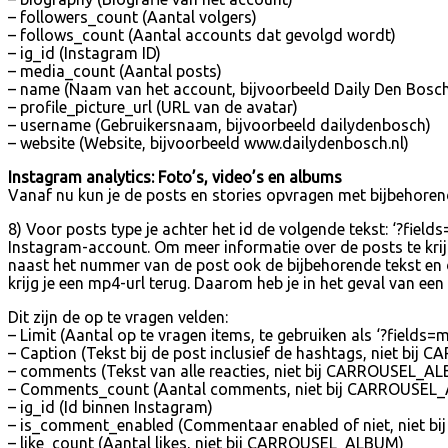
– followers_count (Aantal volgers)
– follows_count (Aantal accounts dat gevolgd wordt)
– ig_id (Instagram ID)
– media_count (Aantal posts)
– name (Naam van het account, bijvoorbeeld Daily Den Bosc
– profile_picture_url (URL van de avatar)
– username (Gebruikersnaam, bijvoorbeeld dailydenbosch)
– website (Website, bijvoorbeeld www.dailydenbosch.nl)
Instagram analytics: Foto’s, video’s en albums
Vanaf nu kun je de posts en stories opvragen met bijbehorend
8) Voor posts type je achter het id de volgende tekst: ‘?field
Instagram-account. Om meer informatie over de posts te krijg
naast het nummer van de post ook de bijbehorende tekst en de 
krijg je een mp4-url terug. Daarom heb je in het geval van ee
Dit zijn de op te vragen velden:
– Limit (Aantal op te vragen items, te gebruiken als ‘?fields=
– Caption (Tekst bij de post inclusief de hashtags, niet bi
– comments (Tekst van alle reacties, niet bij CARROUSEL_A
– Comments_count (Aantal comments, niet bij CARROUSEL
– ig_id (Id binnen Instagram)
– is_comment_enabled (Commentaar enabled of niet, niet 
– like_count (Aantal likes, niet bij CARROUSEL_ALBUM)