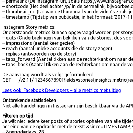
– permalink (De instagram-url, zoals https://www.instagra
– shortcode (Het deel achter /p/ in de permalink, bijvoorbee
– thumbnail_url (Url van de thumbnail van de video’s zoals je 
– timestamp (Tijdstip van publicatie, in het formaat ‘2017-
Instagram Story metrics:
Onderstaande metrics kunnen opgevraagd worden per story:
– exits (Onderbrekingen van bekijken van de stories, dus voor
– impressions (aantal keer gezien)
– reach (aantal unieke accounts die de story zagen)
– replies (antwoorden op de story)
– taps_forward (Aantal tikken aan de rechterkant om naar de
– taps_back (Aantal tikken aan de rechterkant om naar de vor
De aanvraag wordt als volgt geformuleerd:
GET → /v2.11/ 1234567890?fields=stories{insights.metric(re
Lees ook: Facebook Developers – alle metrics met uitleg
Ontbrekende statistieken
Niet alle handelingen in Instagram zijn beschikbaar via de AP
Filteren op tijd
Je wilt niet iedere keer posts of stories ophalen van alle ti
het eind van de opdracht met de tekst: &since=TIMESTAMP, w
– &period=days_28