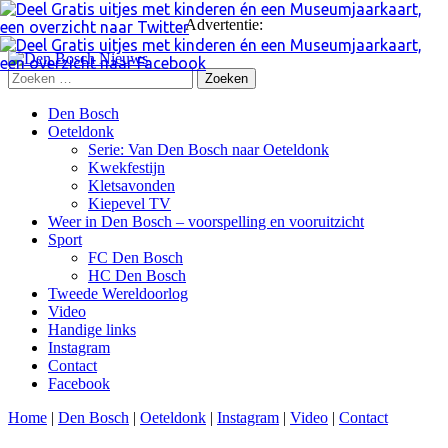
Advertentie:
Zoeken
naar:
Skip
Den Bosch
to
Oeteldonk
content
Serie: Van Den Bosch naar Oeteldonk
Kwekfestijn
Kletsavonden
Kiepevel TV
Weer in Den Bosch – voorspelling en vooruitzicht
Sport
FC Den Bosch
HC Den Bosch
Tweede Wereldoorlog
Video
Handige links
Instagram
Contact
Facebook
Home
|
Den Bosch
|
Oeteldonk
|
Instagram
|
Video
|
Contact