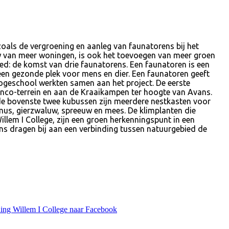
oals de vergroening en aanleg van faunatorens bij het
uw van meer woningen, is ook het toevoegen van meer groen
bied: de komst van drie faunatorens. Een faunatoren is een
en gezonde plek voor mens en dier. Een faunatoren geeft
Hogeschool werkten samen aan het project. De eerste
renco-terrein en aan de Kraaikampen ter hoogte van Avans.
n de bovenste twee kubussen zijn meerdere nestkasten voor
smus, gierzwaluw, spreeuw en mees. De klimplanten die
llem I College, zijn een groen herkenningspunt in een
ens dragen bij aan een verbinding tussen natuurgebied de