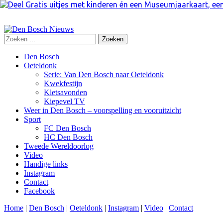
Zoeken
naar:
Skip
Den Bosch
to
Oeteldonk
content
Serie: Van Den Bosch naar Oeteldonk
Kwekfestijn
Kletsavonden
Kiepevel TV
Weer in Den Bosch – voorspelling en vooruitzicht
Sport
FC Den Bosch
HC Den Bosch
Tweede Wereldoorlog
Video
Handige links
Instagram
Contact
Facebook
Home
|
Den Bosch
|
Oeteldonk
|
Instagram
|
Video
|
Contact