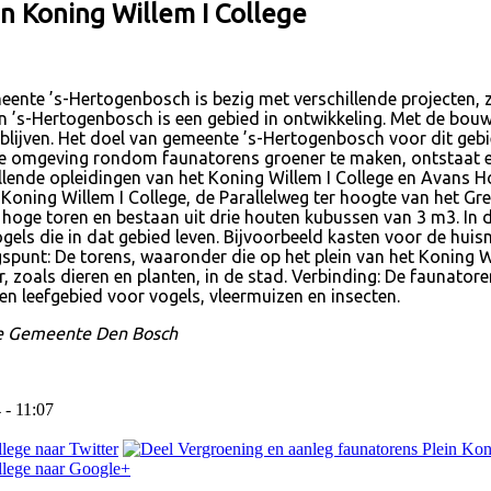
n Koning Willem I College
ente ’s-Hertogenbosch is bezig met verschillende projecten, z
in ’s-Hertogenbosch is een gebied in ontwikkeling. Met de bo
 verblijven. Het doel van gemeente ’s-Hertogenbosch voor dit ge
 de omgeving rondom faunatorens groener te maken, ontstaat e
llende opleidingen van het Koning Willem I College en Avans 
 Koning Willem I College, de Parallelweg ter hoogte van het G
er hoge toren en bestaan uit drie houten kubussen van 3 m3. I
gels die in dat gebied leven. Bijvoorbeeld kasten voor de hui
punt: De torens, waaronder die op het plein van het Koning Wi
 zoals dieren en planten, in de stad. Verbinding: De faunator
 leefgebied voor vogels, vleermuizen en insecten.
de Gemeente Den Bosch
 - 11:07