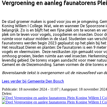
Vergroening en aanleg faunatorens Plei
De stad groener maken is goed voor jou en je omgeving. Geme
Koning Willem I College. Wat, wie en wanneer De Spoorzone 
belangrijk. Zo is en blijft het een fijne plek om te wonen en
plek om te leven voor vogels, zoogdieren en insecten. Door
ruimte voor natuur midden in de stad. Studenten van verschi
faunatorens werden begin 2023 geplaatst op het plein bij het
Het resultaat Dieren en planten: De faunatoren is een 9 met
vogels en vleermuizen. Deze nestkasten zijn gemaakt voor vo
omhoog groeien, bieden ruimte aan veel insecten. Herkennings
levendig gebied. De torens vragen aandacht voor meer natuur,
Gement en de Diezemonding. Samen vormen de drie torens een
Bovenstaande tekst is overgenomen uit de nieuwsfeed van 
Lees verder bij Gemeente Den Bosch
Publicatie: 18 november 2024 - 11:07
| Aangepast: 18 november 2024
Delen: