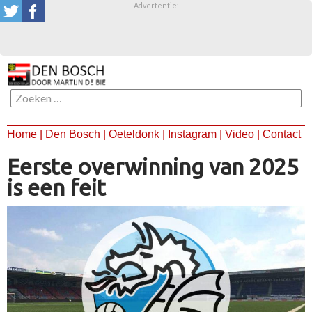
Advertentie:
Zoeken
naar:
Home
|
Den Bosch
|
Oeteldonk
|
Instagram
|
Video
|
Contact
SKIP
TO
Eerste overwinning van 2025
CONTENT
is een feit