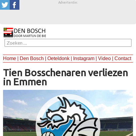
Advertentie:
Zoeken
naar:
Home
|
Den Bosch
|
Oeteldonk
|
Instagram
|
Video
|
Contact
SKIP
TO
Tien Bosschenaren verliezen
CONTENT
in Emmen